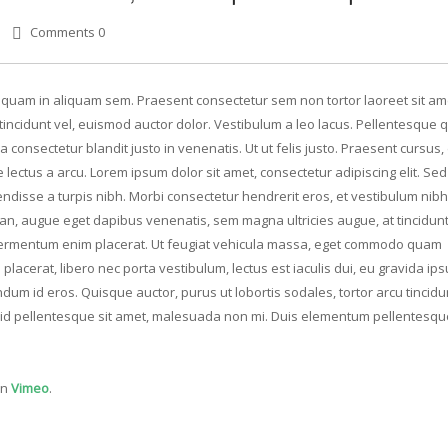
Comments 0
Aliquam in aliquam sem. Praesent consectetur sem non tortor laoreet sit am
ncidunt vel, euismod auctor dolor. Vestibulum a leo lacus. Pellentesque q
 consectetur blandit justo in venenatis. Ut ut felis justo. Praesent cursus
e lectus a arcu. Lorem ipsum dolor sit amet, consectetur adipiscing elit. Se
ndisse a turpis nibh. Morbi consectetur hendrerit eros, et vestibulum nibh
san, augue eget dapibus venenatis, sem magna ultricies augue, at tincidunt
u fermentum enim placerat. Ut feugiat vehicula massa, eget commodo quam
placerat, libero nec porta vestibulum, lectus est iaculis dui, eu gravida i
dum id eros. Quisque auctor, purus ut lobortis sodales, tortor arcu tincidun
at id pellentesque sit amet, malesuada non mi. Duis elementum pellentesqu
n
Vimeo
.