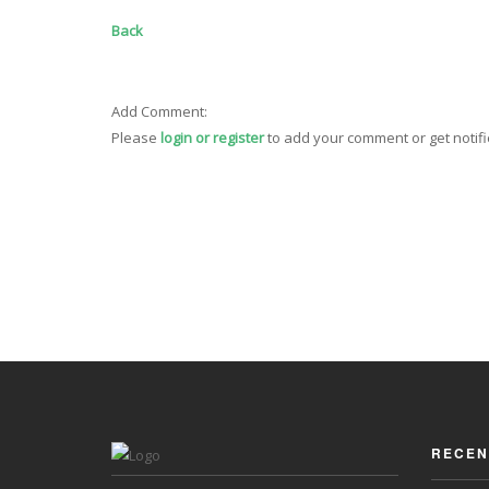
Back
Add Comment:
Please
login or register
to add your comment or get notif
RECEN