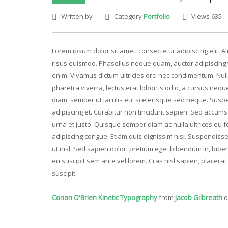
Written by
Category
Portfolio
Views 635
Lorem ipsum dolor sit amet, consectetur adipiscing elit. 
risus euismod. Phasellus neque quam, auctor adipiscing ti
enim. Vivamus dictum ultricies orci nec condimentum. Nulla
pharetra viverra, lectus erat lobortis odio, a cursus nequ
diam, semper ut iaculis eu, scelerisque sed neque. Suspe
adipiscing et. Curabitur non tincidunt sapien. Sed accum
urna et justo. Quisque semper diam ac nulla ultrices e
adipiscing congue. Etiam quis dignissim nisi. Suspendisse 
ut nisl. Sed sapien dolor, pretium eget bibendum in, biben
eu suscipit sem ante vel lorem. Cras nisl sapien, placer
suscipit.
Conan O'Brien Kinetic Typography
from
Jacob Gilbreath
o