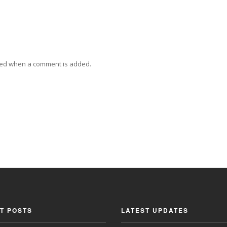
ied when a comment is added.
T POSTS
LATEST UPDATES