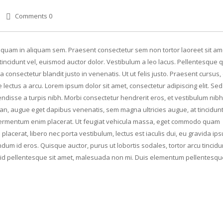
Comments 0
Aliquam in aliquam sem. Praesent consectetur sem non tortor laoreet sit am
ncidunt vel, euismod auctor dolor. Vestibulum a leo lacus. Pellentesque q
 consectetur blandit justo in venenatis. Ut ut felis justo. Praesent cursus
e lectus a arcu. Lorem ipsum dolor sit amet, consectetur adipiscing elit. Se
ndisse a turpis nibh. Morbi consectetur hendrerit eros, et vestibulum nibh
san, augue eget dapibus venenatis, sem magna ultricies augue, at tincidunt
u fermentum enim placerat. Ut feugiat vehicula massa, eget commodo quam
placerat, libero nec porta vestibulum, lectus est iaculis dui, eu gravida i
dum id eros. Quisque auctor, purus ut lobortis sodales, tortor arcu tincidun
at id pellentesque sit amet, malesuada non mi. Duis elementum pellentesqu