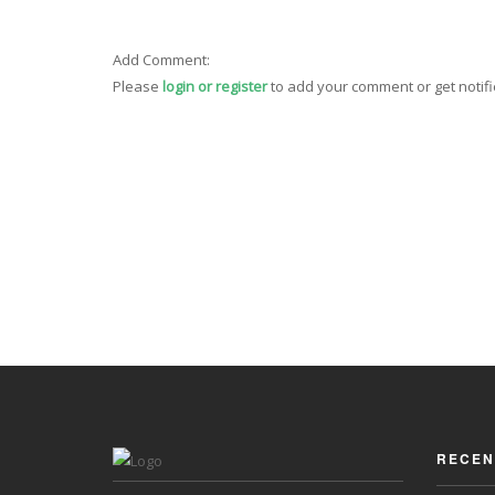
Add Comment:
Please
login or register
to add your comment or get notif
RECEN