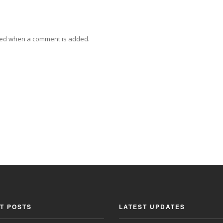
ied when a comment is added.
T POSTS
LATEST UPDATES