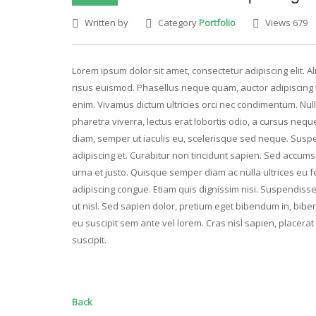
Written by
Category
Portfolio
Views 679
Lorem ipsum dolor sit amet, consectetur adipiscing elit. 
risus euismod. Phasellus neque quam, auctor adipiscing ti
enim. Vivamus dictum ultricies orci nec condimentum. Nulla
pharetra viverra, lectus erat lobortis odio, a cursus nequ
diam, semper ut iaculis eu, scelerisque sed neque. Suspe
adipiscing et. Curabitur non tincidunt sapien. Sed accum
urna et justo. Quisque semper diam ac nulla ultrices e
adipiscing congue. Etiam quis dignissim nisi. Suspendisse 
ut nisl. Sed sapien dolor, pretium eget bibendum in, biben
eu suscipit sem ante vel lorem. Cras nisl sapien, placer
suscipit.
Back