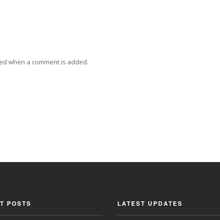
ied when a comment is added.
T POSTS
LATEST UPDATES