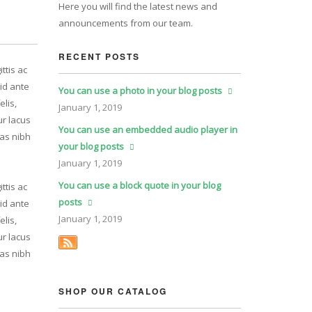
Here you will find the latest news and
announcements from our team.
RECENT POSTS
ttis ac
id ante
You can use a photo in your blog posts
elis,
January
1, 2019
ur lacus
You can use an embedded audio player in
ras nibh
your blog posts
January
1, 2019
You can use a block quote in your blog
ttis ac
posts
id ante
January
1, 2019
elis,
ur lacus
ras nibh
SHOP OUR CATALOG