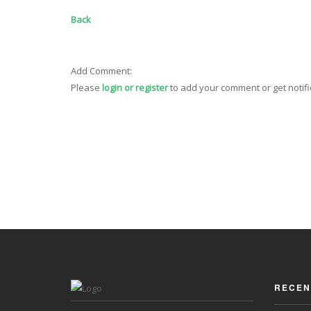
Back
Add Comment:
Please
login or register
to add your comment or get notif
RECEN