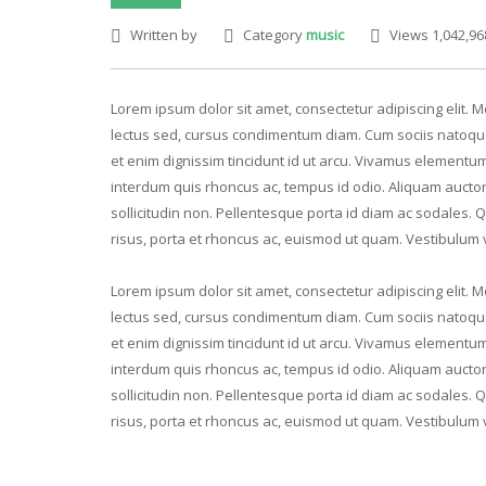
Written by
Category
music
Views 1,042,96
Lorem ipsum dolor sit amet, consectetur adipiscing elit. Mo
lectus sed, cursus condimentum diam. Cum sociis natoque
et enim dignissim tincidunt id ut arcu. Vivamus elementum 
interdum quis rhoncus ac, tempus id odio. Aliquam auctor v
sollicitudin non. Pellentesque porta id diam ac sodales. 
risus, porta et rhoncus ac, euismod ut quam. Vestibulum 
Lorem ipsum dolor sit amet, consectetur adipiscing elit. Mo
lectus sed, cursus condimentum diam. Cum sociis natoque
et enim dignissim tincidunt id ut arcu. Vivamus elementum 
interdum quis rhoncus ac, tempus id odio. Aliquam auctor v
sollicitudin non. Pellentesque porta id diam ac sodales. 
risus, porta et rhoncus ac, euismod ut quam. Vestibulum 