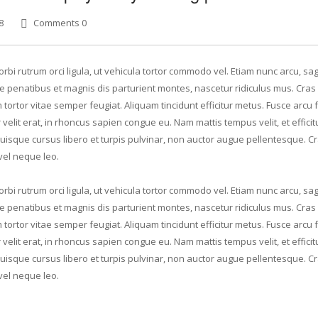
8
Comments 0
rbi rutrum orci ligula, ut vehicula tortor commodo vel. Etiam nunc arcu, sagi
 penatibus et magnis dis parturient montes, nascetur ridiculus mus. Cras 
tortor vitae semper feugiat. Aliquam tincidunt efficitur metus. Fusce arcu f
elit erat, in rhoncus sapien congue eu. Nam mattis tempus velit, et efficit
Quisque cursus libero et turpis pulvinar, non auctor augue pellentesque. C
vel neque leo.
rbi rutrum orci ligula, ut vehicula tortor commodo vel. Etiam nunc arcu, sagi
 penatibus et magnis dis parturient montes, nascetur ridiculus mus. Cras 
tortor vitae semper feugiat. Aliquam tincidunt efficitur metus. Fusce arcu f
elit erat, in rhoncus sapien congue eu. Nam mattis tempus velit, et efficit
Quisque cursus libero et turpis pulvinar, non auctor augue pellentesque. C
vel neque leo.